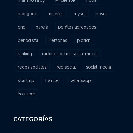
mariano rajoy
Mi cliente
moda
mongodb
mujeres
mysql
nosql
ong
pareja
perfiles agregados
periodista
Personas
pichichi
ranking
ranking coches social media
redes sociales
red social
social media
start up
Twitter
whatsapp
Youtube
CATEGORÍAS