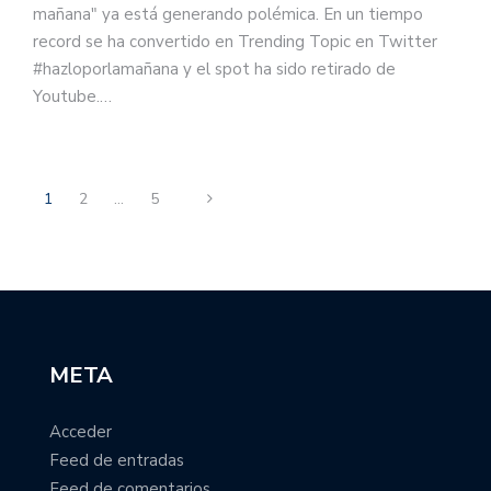
mañana" ya está generando polémica. En un tiempo
record se ha convertido en Trending Topic en Twitter
#hazloporlamañana y el spot ha sido retirado de
Youtube.…
1
2
…
5
META
Acceder
Feed de entradas
Feed de comentarios