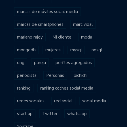
marcas de móviles social media
marcas de smartphones
marc vidal
mariano rajoy
Mi cliente
moda
mongodb
mujeres
mysql
nosql
ong
pareja
perfiles agregados
periodista
Personas
pichichi
ranking
ranking coches social media
redes sociales
red social
social media
start up
Twitter
whatsapp
Youtube