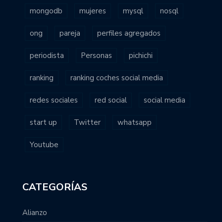
mongodb
mujeres
mysql
nosql
ong
pareja
perfiles agregados
periodista
Personas
pichichi
ranking
ranking coches social media
redes sociales
red social
social media
start up
Twitter
whatsapp
Youtube
CATEGORÍAS
Alianzo