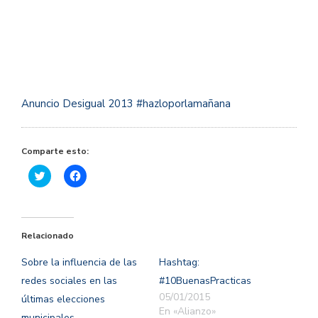
Anuncio Desigual 2013 #hazloporlamañana
Comparte esto:
Haz
Haz
clic
clic
para
para
compartir
compartir
en
en
Twitter
Facebook
(Se
(Se
Relacionado
abre
abre
en
en
una
una
Sobre la influencia de las
Hashtag:
ventana
ventana
nueva)
nueva)
redes sociales en las
#10BuenasPracticas
05/01/2015
últimas elecciones
En «Alianzo»
municipales