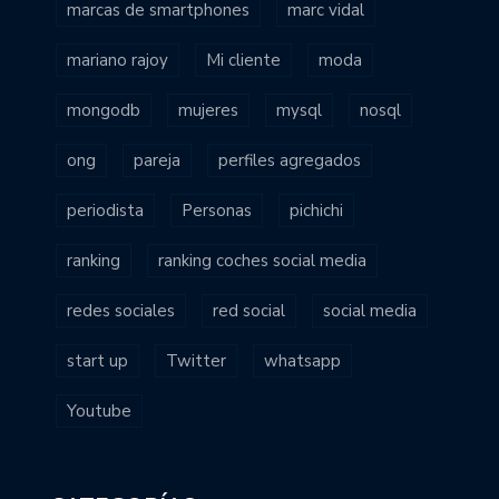
marcas de smartphones
marc vidal
mariano rajoy
Mi cliente
moda
mongodb
mujeres
mysql
nosql
ong
pareja
perfiles agregados
periodista
Personas
pichichi
ranking
ranking coches social media
redes sociales
red social
social media
start up
Twitter
whatsapp
Youtube