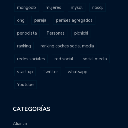
mongodb
mujeres
mysql
nosql
ong
pareja
perfiles agregados
periodista
Personas
pichichi
ranking
ranking coches social media
redes sociales
red social
social media
start up
Twitter
whatsapp
Youtube
CATEGORÍAS
Alianzo