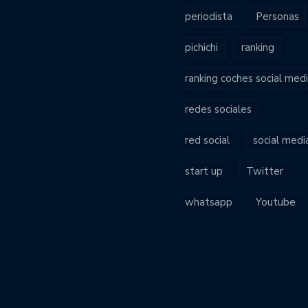
periodista
Personas
pichichi
ranking
ranking coches social med
redes sociales
red social
social medi
start up
Twitter
whatsapp
Youtube