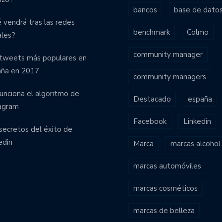
bancos
base de dato
 vendrá tras las redes
benchmark
Colmo
ales?
community manager
tweets más populares en
aña en 2017
community managers
funciona el algoritmo de
Destacado
españa
agram
Facebook
Linkedin
secretos del éxito de
edin
Marca
marcas alcohol
marcas automóviles
marcas cosméticos
marcas de belleza