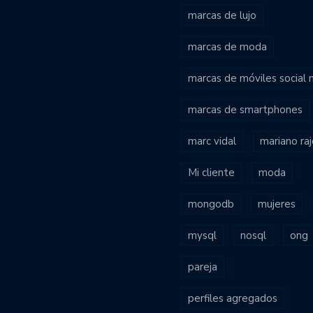
marcas de lujo
marcas de moda
marcas de móviles social
marcas de smartphones
marc vidal
mariano ra
Mi cliente
moda
mongodb
mujeres
mysql
nosql
ong
pareja
perfiles agregados