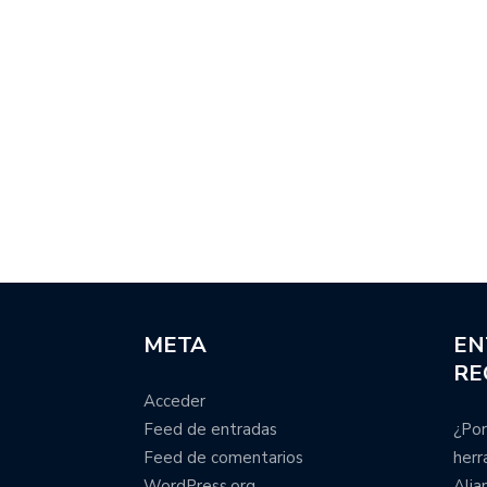
META
EN
RE
Acceder
Feed de entradas
¿Por
Feed de comentarios
herr
WordPress.org
Alia