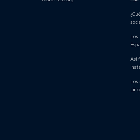
¿Qué
soci
Los 
Esp
Así 
Inst
Los 
Link