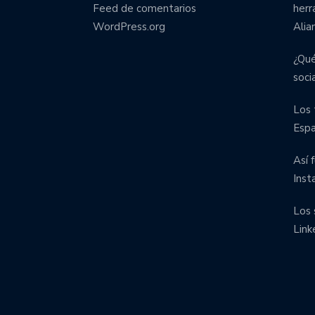
Feed de comentarios
herr
WordPress.org
Alia
¿Qué
soci
Los 
Esp
Así 
Inst
Los 
Link