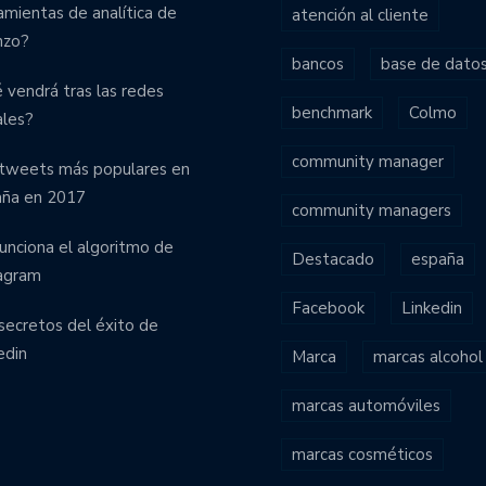
amientas de analítica de
atención al cliente
nzo?
bancos
base de dato
 vendrá tras las redes
benchmark
Colmo
ales?
community manager
tweets más populares en
aña en 2017
community managers
funciona el algoritmo de
Destacado
españa
agram
Facebook
Linkedin
secretos del éxito de
edin
Marca
marcas alcohol
marcas automóviles
marcas cosméticos