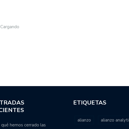
Cargando
TRADAS
ETIQUETAS
CIENTES
alianzo
alianzo analyti
 qué hemos cerrado las