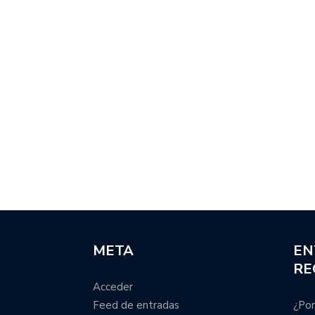
META
EN
RE
Acceder
Feed de entradas
¿Por