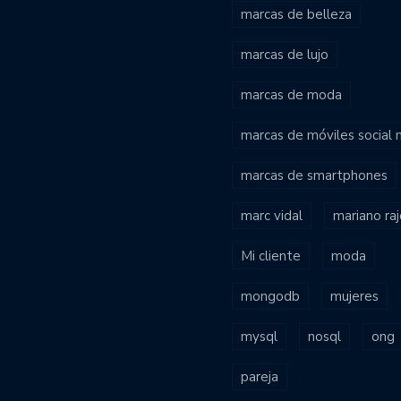
marcas de belleza
marcas de lujo
marcas de moda
marcas de móviles social
marcas de smartphones
marc vidal
mariano ra
Mi cliente
moda
mongodb
mujeres
mysql
nosql
ong
pareja