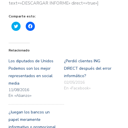
text=»DESCARGAR INFORME» direct=»true»]
Comparte esto:
Haz
Haz
clic
clic
para
para
compartir
compartir
en
en
Twitter
Facebook
(Se
(Se
Relacionado
abre
abre
en
en
una
una
Los diputados de Unidos
¿Perdió clientes ING
ventana
ventana
nueva)
nueva)
Podemos son los mejor
DIRECT después del error
representados en social
informático?
02/05/2016
media
En «Facebook»
11/08/2016
En «Alianzo»
¿Juegan los bancos un
papel meramente
informativo o promocional