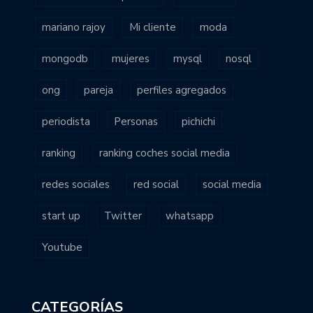
mariano rajoy
Mi cliente
moda
mongodb
mujeres
mysql
nosql
ong
pareja
perfiles agregados
periodista
Personas
pichichi
ranking
ranking coches social media
redes sociales
red social
social media
start up
Twitter
whatsapp
Youtube
CATEGORÍAS