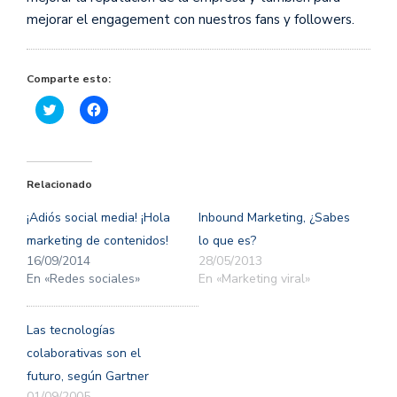
mejorar el engagement con nuestros fans y followers.
Comparte esto:
Haz
Haz
clic
clic
para
para
compartir
compartir
en
en
Twitter
Facebook
(Se
(Se
Relacionado
abre
abre
en
en
una
una
¡Adiós social media! ¡Hola
Inbound Marketing, ¿Sabes
ventana
ventana
nueva)
nueva)
marketing de contenidos!
lo que es?
16/09/2014
28/05/2013
En «Redes sociales»
En «Marketing viral»
Las tecnologías
colaborativas son el
futuro, según Gartner
01/09/2005