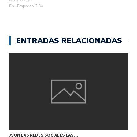
En «Empresa 2.0»
ENTRADAS RELACIONADAS
¿SON LAS REDES SOCIALES LAS…
A