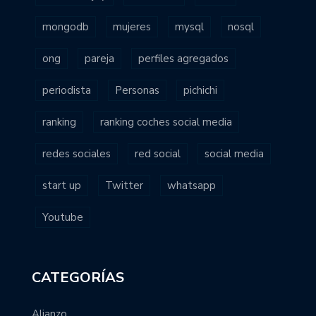
mongodb
mujeres
mysql
nosql
ong
pareja
perfiles agregados
periodista
Personas
pichichi
ranking
ranking coches social media
redes sociales
red social
social media
start up
Twitter
whatsapp
Youtube
CATEGORÍAS
Alianzo