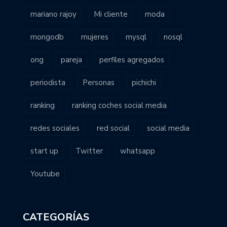
mariano rajoy
Mi cliente
moda
mongodb
mujeres
mysql
nosql
ong
pareja
perfiles agregados
periodista
Personas
pichichi
ranking
ranking coches social media
redes sociales
red social
social media
start up
Twitter
whatsapp
Youtube
CATEGORÍAS