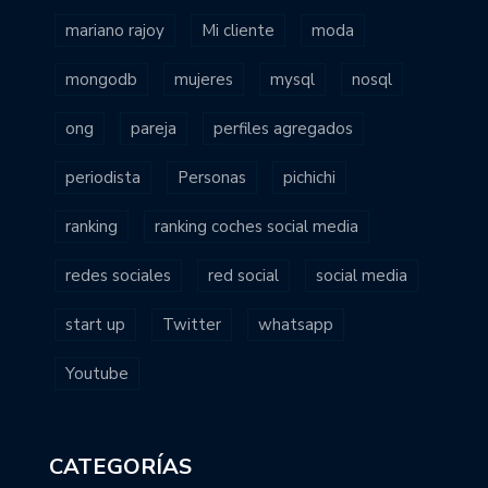
mariano rajoy
Mi cliente
moda
mongodb
mujeres
mysql
nosql
ong
pareja
perfiles agregados
periodista
Personas
pichichi
ranking
ranking coches social media
redes sociales
red social
social media
start up
Twitter
whatsapp
Youtube
CATEGORÍAS