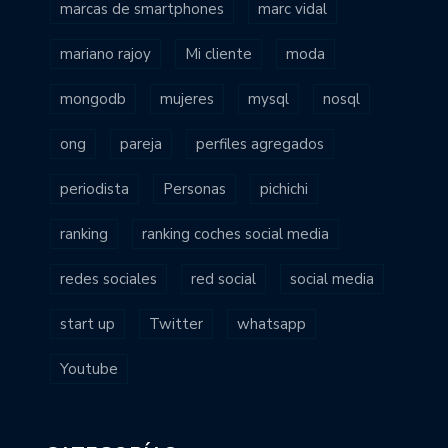
marcas de smartphones
marc vidal
mariano rajoy
Mi cliente
moda
mongodb
mujeres
mysql
nosql
ong
pareja
perfiles agregados
periodista
Personas
pichichi
ranking
ranking coches social media
redes sociales
red social
social media
start up
Twitter
whatsapp
Youtube