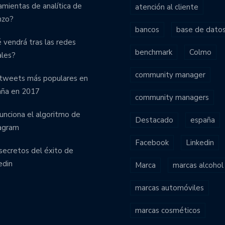
amientas de analítica de
atención al cliente
nzo?
bancos
base de dato
 vendrá tras las redes
benchmark
Colmo
ales?
community manager
tweets más populares en
aña en 2017
community managers
funciona el algoritmo de
Destacado
españa
agram
Facebook
Linkedin
secretos del éxito de
edin
Marca
marcas alcohol
marcas automóviles
marcas cosméticos