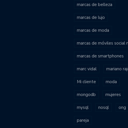
marcas de belleza
marcas de lujo
marcas de moda
marcas de móviles social
marcas de smartphones
marc vidal
mariano ra
Mi cliente
moda
mongodb
mujeres
mysql
nosql
ong
pareja