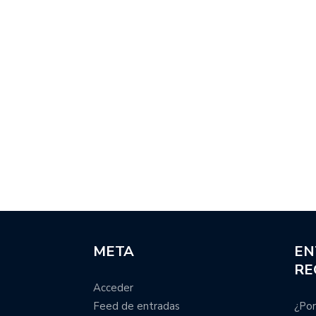
META
EN
RE
Acceder
Feed de entradas
¿Por