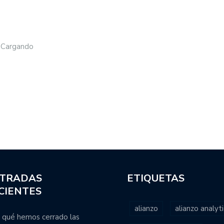
Cargando
TRADAS
ETIQUETAS
CIENTES
alianzo
alianzo analyti
 qué hemos cerrado las