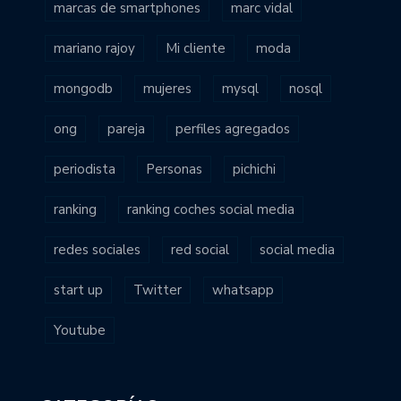
marcas de smartphones
marc vidal
mariano rajoy
Mi cliente
moda
mongodb
mujeres
mysql
nosql
ong
pareja
perfiles agregados
periodista
Personas
pichichi
ranking
ranking coches social media
redes sociales
red social
social media
start up
Twitter
whatsapp
Youtube