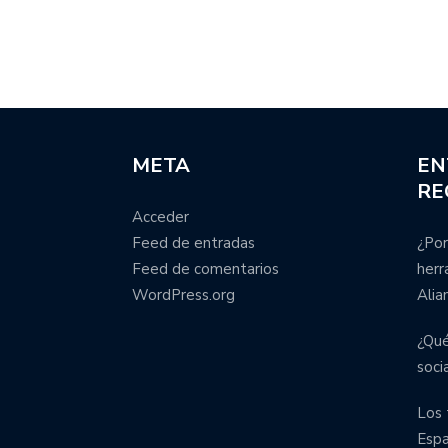
META
EN
RE
Acceder
Feed de entradas
¿Por
Feed de comentarios
herr
WordPress.org
Alia
¿Qué
soci
Los 
Esp