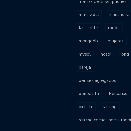
marcas de smartphones
marc vidal
mariano ra
Mi cliente
moda
mongodb
mujeres
mysql
nosql
ong
pareja
perfiles agregados
periodista
Personas
pichichi
ranking
ranking coches social med