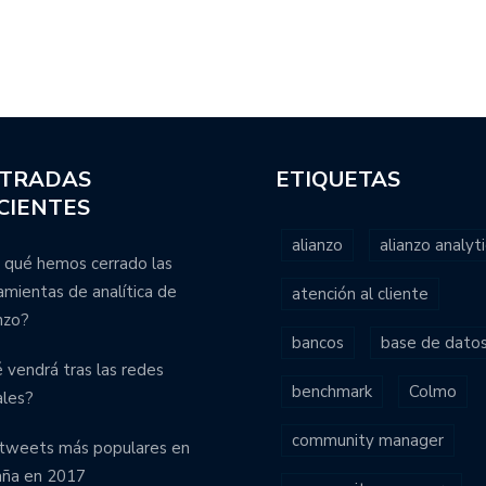
TRADAS
ETIQUETAS
CIENTES
alianzo
alianzo analyti
 qué hemos cerrado las
amientas de analítica de
atención al cliente
nzo?
bancos
base de dato
 vendrá tras las redes
benchmark
Colmo
ales?
community manager
tweets más populares en
aña en 2017