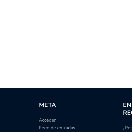
META
EN
RE
Acceder
Feed de entradas
¿Por