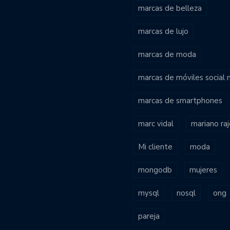
marcas de belleza
marcas de lujo
marcas de moda
marcas de móviles social
marcas de smartphones
marc vidal
mariano ra
Mi cliente
moda
mongodb
mujeres
mysql
nosql
ong
pareja