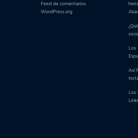
Feed de comentarios
herr
WordPress.org
Alia
¿Qué
soci
Los 
Esp
Así 
Inst
Los 
Link