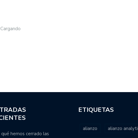
Cargando
TRADAS
ETIQUETAS
CIENTES
alianzo
alianzo analyti
 qué hemos cerrado las