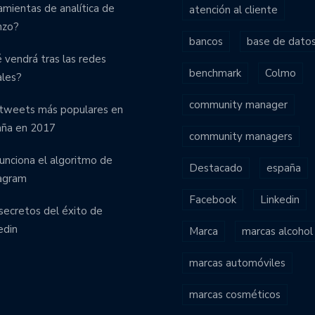
amientas de analítica de
atención al cliente
nzo?
bancos
base de dato
 vendrá tras las redes
benchmark
Colmo
ales?
community manager
tweets más populares en
aña en 2017
community managers
funciona el algoritmo de
Destacado
españa
agram
Facebook
Linkedin
secretos del éxito de
edin
Marca
marcas alcohol
marcas automóviles
marcas cosméticos