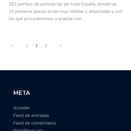
582 perfiles de periodistas de toda España, donde las
10 primeras plazas están muy reñidas y disputadas y son
las que procederemos a analizar con…
1
2
3
META
Acceder
Feed de entradas
Feed de comentarios
WordPress.org