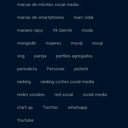
marcas de móviles social media
marcas de smartphones
marc vidal
mariano rajoy
Mi cliente
moda
mongodb
mujeres
mysql
nosql
ong
pareja
perfiles agregados
periodista
Personas
pichichi
ranking
ranking coches social media
redes sociales
red social
social media
start up
Twitter
whatsapp
Youtube