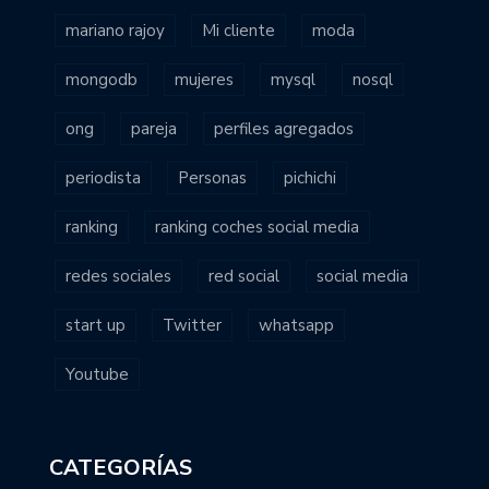
mariano rajoy
Mi cliente
moda
mongodb
mujeres
mysql
nosql
ong
pareja
perfiles agregados
periodista
Personas
pichichi
ranking
ranking coches social media
redes sociales
red social
social media
start up
Twitter
whatsapp
Youtube
CATEGORÍAS