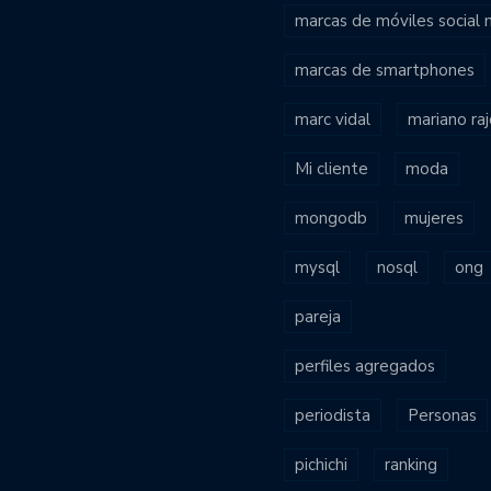
marcas de móviles social
marcas de smartphones
marc vidal
mariano ra
Mi cliente
moda
mongodb
mujeres
mysql
nosql
ong
pareja
perfiles agregados
periodista
Personas
pichichi
ranking