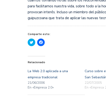
cuantos tomando notas sobre los redcomendadores
para facilitarnos nuestra vida, sobre todo a la h
provocan interés. Incluso un miembro del públi
guipuzcoana que trata de aplicar las nuevas tec
Comparte esto:
Haz
Haz
clic
clic
para
para
compartir
compartir
en
en
Twitter
Facebook
(Se
(Se
Relacionado
abre
abre
en
en
una
una
La Web 2.0 aplicada a una
Curso sobre e
ventana
ventana
nueva)
nueva)
empresa tradicional
San Sebastiá
21/06/2006
22/07/2005
En «Empresa 2.0»
En «Empresa 2