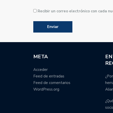
Recibir un correo electrónico con cada n
META
EN
RE
Acceder
Feed de entradas
¿Por
Feed de comentarios
herr
WordPress.org
Alia
¿Qué
soci