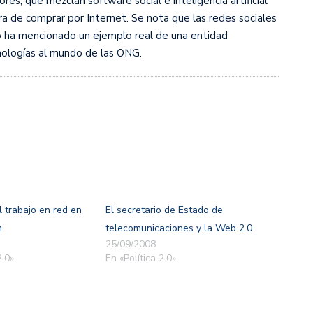
, que mezclan software social e inteligencia artificial
ora de comprar por Internet. Se nota que las redes sociales
co ha mencionado un ejemplo real de una entidad
nologías al mundo de las ONG.
l trabajo en red en
El secretario de Estado de
n
telecomunicaciones y la Web 2.0
25/09/2008
.0»
En «Política 2.0»