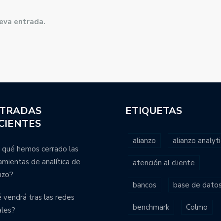
ueva entrada.
TRADAS
ETIQUETAS
CIENTES
alianzo
alianzo analyti
 qué hemos cerrado las
amientas de analítica de
atención al cliente
nzo?
bancos
base de dato
 vendrá tras las redes
benchmark
Colmo
ales?