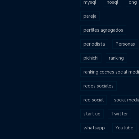
mysql
nosql
ong
pareja
perfiles agregados
periodista
Personas
pichichi
ranking
ranking coches social med
redes sociales
red social
social medi
start up
Twitter
whatsapp
Youtube