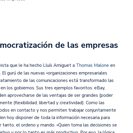
emocratización de las empresas
evista que le ha hecho Lluís Amiguet a
Thomas Malone
en
. El gurú de las nuevas «organizaciones empresariales
aratamiento de las comunicaciones está transformado las
en los gobiernos. Sus tres ejemplos favoritos: eBay,
eden aprovecharse de las ventajas de ser grandes (poder
ente (flexibilidad, libertad y creatividad). Como las
todos en contacto y nos permiten trabajar conjuntamente
en hoy disponer de toda la información necesaria para
or tanto, el ordeno y mando. «Quien toma las decisiones se
tivo y por lo tanto es más productivo. Por eso, la lógica