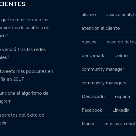
CIENTES
alianzo
alianzo analyti
 qué hemos cerrado las
amientas de analítica de
atención al cliente
nzo?
bancos
base de dato
 vendrá tras las redes
benchmark
Colmo
ales?
community manager
tweets más populares en
aña en 2017
community managers
funciona el algoritmo de
Destacado
españa
agram
Facebook
Linkedin
secretos del éxito de
edin
Marca
marcas alcohol