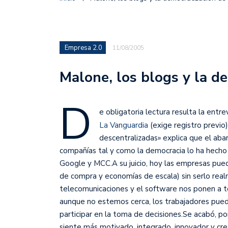
Empresa 2.0
11/08/2005
Malone, los blogs y la d
D
e obligatoria lectura resulta la entr
La Vanguardia
(exige registro previo)
descentralizadas» explica que el ab
compañías tal y como la democracia lo ha hecho 
Google y MCC.
A su juicio, hoy las empresas pu
de compra y economías de escala) sin serlo realm
telecomunicaciones y el software nos ponen a 
aunque no estemos cerca, los trabajadores pued
participar en la toma de decisiones.Se acabó, p
siente más motivado, integrado, innovador y crea