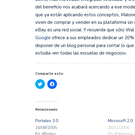
del beneficio nos acabará acercando a ese model
que ya están aplicando estos conceptos, Malone 
viven de comprar y vender en su plataforma sin
eBay es una red social. Y recuerda que sólo Wa
Google
ofrece a sus empleados dedicar un 20% 
disponer de un blog personal para contar lo que
estudia «en todas las escuelas de negocios».
Comparte esto:
Haz
Haz
clic
clic
para
para
compartir
compartir
en
en
Twitter
Facebook
(Se
(Se
Relacionado
abre
abre
en
en
una
una
Portales 3.0
Microsoft 2.0
ventana
ventana
nueva)
nueva)
16/08/2005
26/11/2006
En «Blogs»
En «Empresa 2