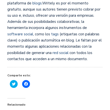
plataforma de
blogs
.Writely es por el momento
gratuito, aunque sus autores tienen previsto cobrar por
su uso e, incluso, ofrecer una versión para empresas.
Además de sus posibilidades colaborativas, la
herramienta incorpora algunos instrumentos de
software social
, como los
tags
(etiquetas con palabras
clave) o publicación automática en blog. Le faltan por el
momento algunas aplicaciones relacionadas con la
posibilidad de generar una
red social
con todos los
contactos que acceden a un mismo documento.
Comparte esto:
Haz
Haz
clic
clic
para
para
compartir
compartir
en
en
Twitter
Facebook
(Se
(Se
Relacionado
abre
abre
en
en