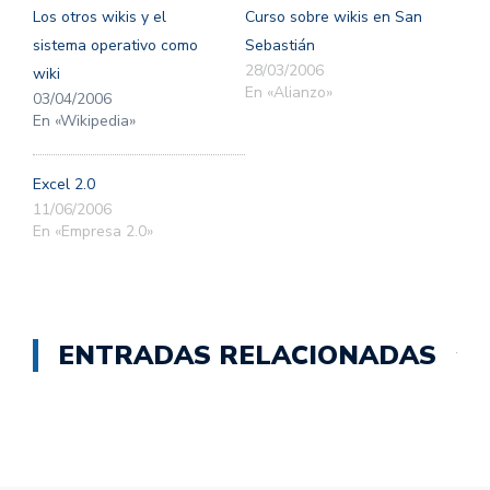
una
una
Los otros wikis y el
Curso sobre wikis en San
ventana
ventana
nueva)
nueva)
sistema operativo como
Sebastián
28/03/2006
wiki
En «Alianzo»
03/04/2006
En «Wikipedia»
Excel 2.0
11/06/2006
En «Empresa 2.0»
ENTRADAS RELACIONADAS