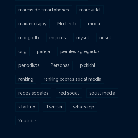
marcas de smartphones
marc vidal
mariano rajoy
Mi cliente
moda
mongodb
mujeres
mysql
nosql
ong
pareja
perfiles agregados
periodista
Personas
pichichi
ranking
ranking coches social media
redes sociales
red social
social media
start up
Twitter
whatsapp
Youtube