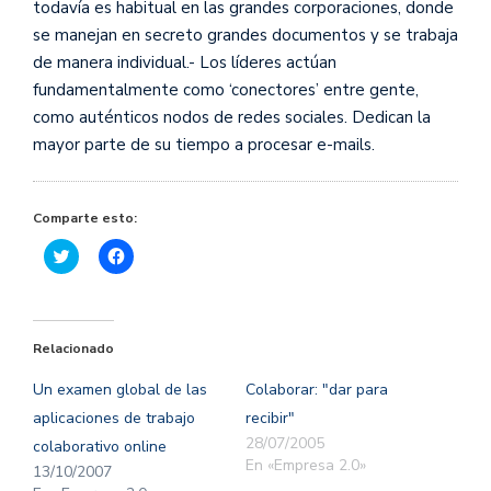
todavía es habitual en las grandes corporaciones, donde
se manejan en secreto grandes documentos y se trabaja
de manera individual.- Los líderes actúan
fundamentalmente como ‘conectores’ entre gente,
como auténticos nodos de redes sociales. Dedican la
mayor parte de su tiempo a procesar e-mails.
Comparte esto:
Haz
Haz
clic
clic
para
para
compartir
compartir
en
en
Twitter
Facebook
(Se
(Se
Relacionado
abre
abre
en
en
una
una
Un examen global de las
Colaborar: "dar para
ventana
ventana
nueva)
nueva)
aplicaciones de trabajo
recibir"
28/07/2005
colaborativo online
En «Empresa 2.0»
13/10/2007