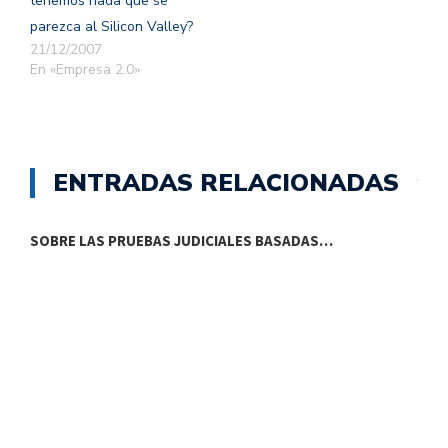
tenemos nada que se
parezca al Silicon Valley?
21/12/2007
En «Empresa 2.0»
ENTRADAS RELACIONADAS
SOBRE LAS PRUEBAS JUDICIALES BASADAS…
¿