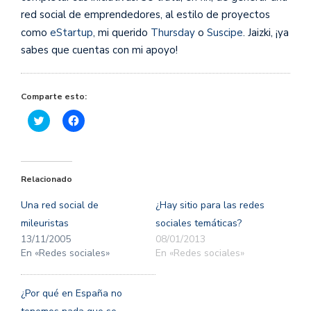
red social de emprendedores, al estilo de proyectos
como
eStartup
, mi querido
Thursday
o
Suscipe
. Jaizki, ¡ya
sabes que cuentas con mi apoyo!
Comparte esto:
Haz
Haz
clic
clic
para
para
compartir
compartir
en
en
Twitter
Facebook
(Se
(Se
Relacionado
abre
abre
en
en
una
una
Una red social de
¿Hay sitio para las redes
ventana
ventana
nueva)
nueva)
mileuristas
sociales temáticas?
13/11/2005
08/01/2013
En «Redes sociales»
En «Redes sociales»
¿Por qué en España no