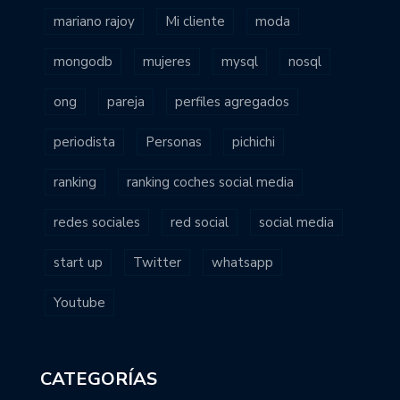
mariano rajoy
Mi cliente
moda
mongodb
mujeres
mysql
nosql
ong
pareja
perfiles agregados
periodista
Personas
pichichi
ranking
ranking coches social media
redes sociales
red social
social media
start up
Twitter
whatsapp
Youtube
CATEGORÍAS