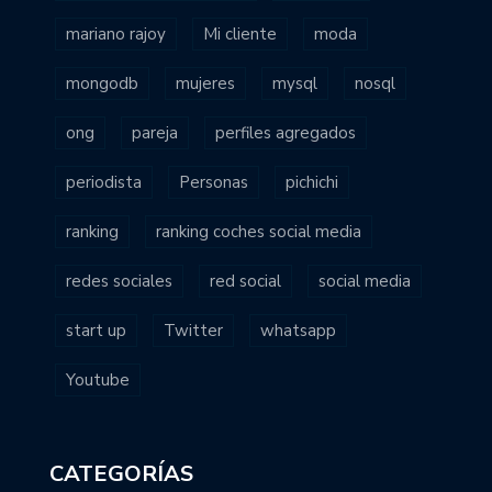
mariano rajoy
Mi cliente
moda
mongodb
mujeres
mysql
nosql
ong
pareja
perfiles agregados
periodista
Personas
pichichi
ranking
ranking coches social media
redes sociales
red social
social media
start up
Twitter
whatsapp
Youtube
CATEGORÍAS