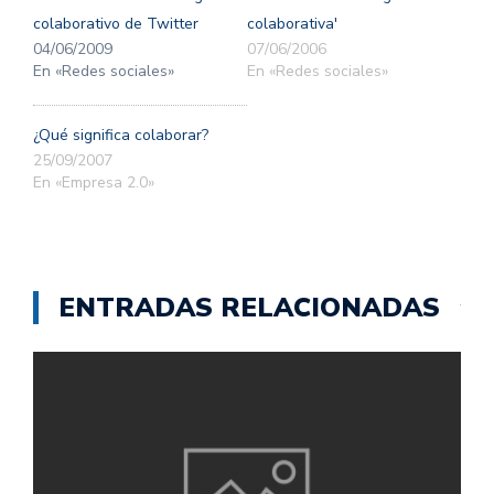
ventana
ventana
nueva)
nueva)
colaborativo de Twitter
colaborativa'
04/06/2009
07/06/2006
En «Redes sociales»
En «Redes sociales»
¿Qué significa colaborar?
25/09/2007
En «Empresa 2.0»
ENTRADAS RELACIONADAS
C