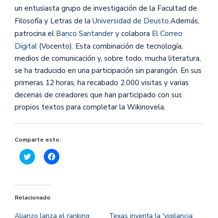
un entusiasta grupo de investigación de la Facultad de
Filosofía y Letras de la
Universidad de Deusto
.
Además,
patrocina el
Banco Santander
y colabora
El Correo
Digital
(Vocento). Esta combinación de tecnología,
medios de comunicación y, sobre todo, mucha literatura,
se ha traducido en una participación sin parangón. En sus
primeras 12 horas, ha recabado 2.000 visitas y varias
decenas de creadores que han participado con sus
propios textos para completar la Wikinovela.
Comparte esto:
Haz
Haz
clic
clic
para
para
compartir
compartir
en
en
Twitter
Facebook
(Se
(Se
Relacionado
abre
abre
en
en
una
una
Alianzo lanza el ranking
Texas inventa la 'vigilancia