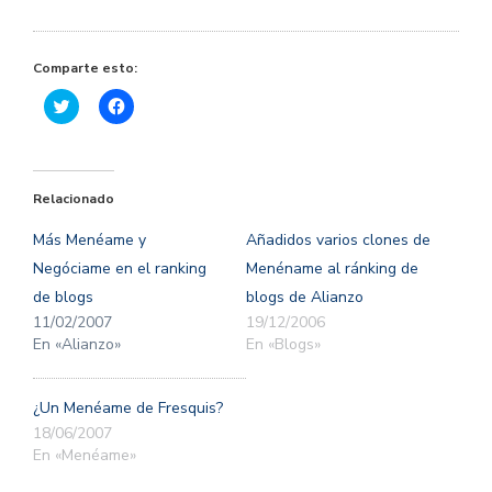
Comparte esto:
Haz
Haz
clic
clic
para
para
compartir
compartir
en
en
Twitter
Facebook
(Se
(Se
Relacionado
abre
abre
en
en
una
una
Más Menéame y
Añadidos varios clones de
ventana
ventana
nueva)
nueva)
Negóciame en el ranking
Menéname al ránking de
de blogs
blogs de Alianzo
11/02/2007
19/12/2006
En «Alianzo»
En «Blogs»
¿Un Menéame de Fresquis?
18/06/2007
En «Menéame»