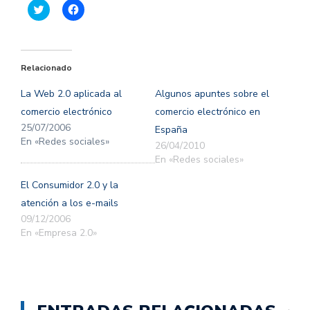
Haz
Haz
clic
clic
para
para
compartir
compartir
en
en
Twitter
Facebook
(Se
(Se
Relacionado
abre
abre
en
en
una
una
La Web 2.0 aplicada al
Algunos apuntes sobre el
ventana
ventana
nueva)
nueva)
comercio electrónico
comercio electrónico en
25/07/2006
España
En «Redes sociales»
26/04/2010
En «Redes sociales»
El Consumidor 2.0 y la
atención a los e-mails
09/12/2006
En «Empresa 2.0»