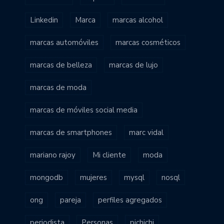
Linkedin
Marca
marcas alcohol
marcas automóviles
marcas cosméticos
marcas de belleza
marcas de lujo
marcas de moda
marcas de móviles social media
marcas de smartphones
marc vidal
mariano rajoy
Mi cliente
moda
mongodb
mujeres
mysql
nosql
ong
pareja
perfiles agregados
periodista
Personas
pichichi