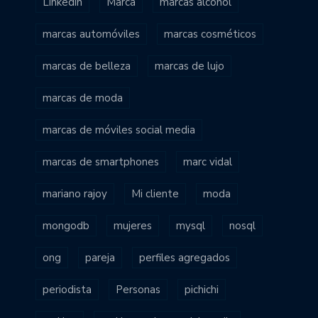
Linkedin
Marca
marcas alcohol
marcas automóviles
marcas cosméticos
marcas de belleza
marcas de lujo
marcas de moda
marcas de móviles social media
marcas de smartphones
marc vidal
mariano rajoy
Mi cliente
moda
mongodb
mujeres
mysql
nosql
ong
pareja
perfiles agregados
periodista
Personas
pichichi