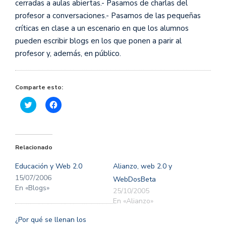
cerradas a aulas abiertas.- Pasamos de charlas del
profesor a conversaciones.- Pasamos de las pequeñas
críticas en clase a un escenario en que los alumnos
pueden escribir blogs en los que ponen a parir al
profesor y, además, en público.
Comparte esto:
Haz
Haz
clic
clic
para
para
compartir
compartir
en
en
Twitter
Facebook
(Se
(Se
Relacionado
abre
abre
en
en
una
una
Educación y Web 2.0
Alianzo, web 2.0 y
ventana
ventana
nueva)
nueva)
15/07/2006
WebDosBeta
En «Blogs»
25/10/2005
En «Alianzo»
¿Por qué se llenan los