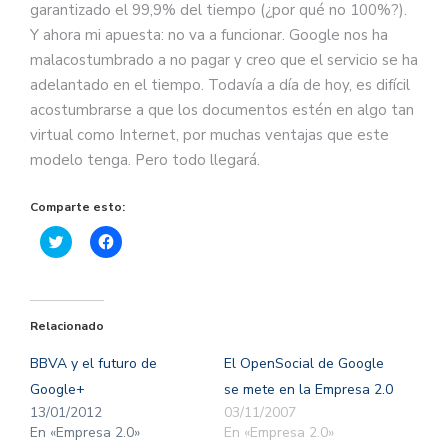
garantizado el 99,9% del tiempo (¿por qué no 100%?).
Y ahora mi apuesta: no va a funcionar. Google nos ha
malacostumbrado a no pagar y creo que el servicio se ha
adelantado en el tiempo. Todavía a día de hoy, es difícil
acostumbrarse a que los documentos estén en algo tan
virtual como Internet, por muchas ventajas que este
modelo tenga. Pero todo llegará.
Comparte esto:
Haz
Haz
clic
clic
para
para
compartir
compartir
en
en
Twitter
Facebook
(Se
(Se
Relacionado
abre
abre
en
en
una
una
BBVA y el futuro de
El OpenSocial de Google
ventana
ventana
nueva)
nueva)
Google+
se mete en la Empresa 2.0
13/01/2012
03/11/2007
En «Empresa 2.0»
En «Empresa 2.0»