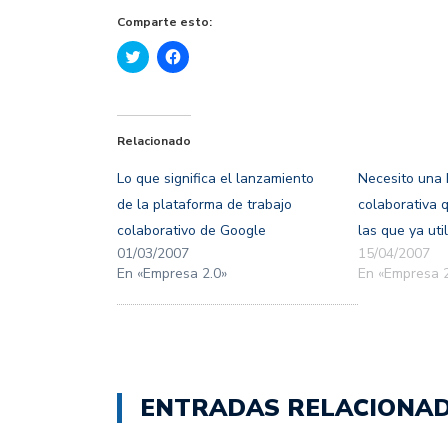
Comparte esto:
Haz
Haz
clic
clic
para
para
compartir
compartir
en
en
Twitter
Facebook
(Se
(Se
Relacionado
abre
abre
en
en
una
una
Lo que significa el lanzamiento
Necesito una 
ventana
ventana
nueva)
nueva)
de la plataforma de trabajo
colaborativa 
colaborativo de Google
las que ya util
01/03/2007
15/04/2007
En «Empresa 2.0»
En «Empresa 2
ENTRADAS RELACIONA