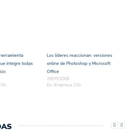
herramienta
Los líderes reaccionan: versiones
que integre todas
online de Photoshop y Microsoft
izo
Office
29/03/2008
.0»
En «Empresa 2.0»
DAS