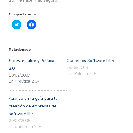
10. Te hace más seguro.
Comparte esto:
Haz
Haz
clic
clic
para
para
compartir
compartir
en
en
Twitter
Facebook
(Se
(Se
Relacionado
abre
abre
en
en
una
una
Software libre y Política
Queremos Software Libre
ventana
ventana
nueva)
nueva)
19/09/2008
2.0
En «Política 2.0»
10/02/2007
En «Política 2.0»
Alianzo en la guía para la
creación de empresas de
software libre
29/08/2005
En «Empresa 2.0»