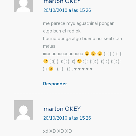
marlon OKEY
20/10/2010 a las 15:26
me parece myu aguachinai pongan
algo bun el red ok
hocino ponga algo bueno noi seab tan
malas
iiiiuuuuuuuuuuuuuuu
(: (:( (: (: (:
:):)) ): ): ): ): ):)
: ):: ): ): ): ):) : ) ): ): ):
):)
: ): )) : ):) : ♥ ♥ ♥ ♥ ♥
Responder
marlon OKEY
20/10/2010 a las 15:26
xd XD XD XD