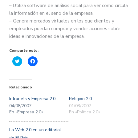
– Utiliza software de análisis social para ver cómo circula
la información en el seno de la empresa.
– Genera mercados virtuales en los que clientes y
empleados puedan comprar y vender acciones sobre
ideas e innovaciones de la empresa.
Comparte esto:
Haz
Haz
clic
clic
para
para
compartir
compartir
en
en
Twitter
Facebook
(Se
(Se
Relacionado
abre
abre
en
en
una
una
Intranets y Empresa 2.0
Religión 2.0
ventana
ventana
nueva)
nueva)
04/08/2007
01/03/2007
En «Empresa 2.0»
En «Política 2.0»
La Web 2.0 en un editorial
de El País