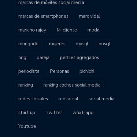
marcas de móviles social media
marcas de smartphones
marc vidal
mariano rajoy
Mi cliente
moda
mongodb
mujeres
mysql
nosql
ong
pareja
perfiles agregados
periodista
Personas
pichichi
ranking
ranking coches social media
redes sociales
red social
social media
start up
Twitter
whatsapp
Youtube