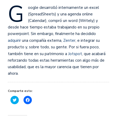
G
oogle desarrolló internamente un excel
(SpreadSheets) y una agenda online
(Calendar), compró un word (Writely) y
desde hace tiempo estaba trabajando en su propio
powerpoint. Sin embargo, finalmente ha decidido
adquirir
una compañía externa,
Zenter
, e integrar su
producto y, sobre todo, su gente. Por si fuera poco,
también tiene en su patrimonio a
Jotspot
, que acabará
reforzando todas estas herramientas con algo más de
usabilidad, que es la mayor carencia que tienen por
ahora.
Comparte esto:
Haz
Haz
clic
clic
para
para
compartir
compartir
en
en
Twitter
Facebook