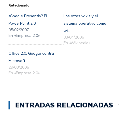
(Se
(Se
Relacionado
abre
abre
en
en
una
una
¿Google Presently? El
Los otros wikis y el
ventana
ventana
nueva)
nueva)
PowerPoint 2.0
sistema operativo como
05/02/2007
wiki
En «Empresa 2.0»
03/04/2006
En «Wikipedia»
Office 2.0: Google contra
Microsoft
29/08/2006
En «Empresa 2.0»
ENTRADAS RELACIONADAS