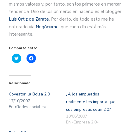
mismos valores y, por tanto, son los primeros en marcar
tendencia. Uno de los primeros en hacerlo es el blogger
Luis Ortiz de Zarate
. Por cierto, de todo esto me he
enterado vía
Negóciame
, que cada día está más
interesante.
Comparte esto:
Haz
Haz
clic
clic
para
para
compartir
compartir
en
en
Twitter
Facebook
(Se
(Se
Relacionado
abre
abre
en
en
una
una
Covestor, la Bolsa 2.0
¿A los empleados
ventana
ventana
nueva)
nueva)
17/10/2007
realmente les importa que
En «Redes sociales»
sus empresas sean 2.0?
10/06/2007
En «Empresa 2.0»