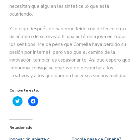
necesitan que alguien les sintetice lo que está
ocurriendo.
Y lo digo después de haberme leído con detenimiento
un número de su revista If, una auténtica joya en todos
los sentidos. Me da pena que Cornellá haya perdido su
pasión por Internet, pero veo que el camino de la
innovación también es aspasionante. Así que espero que
Infonomia consiga su objetivo de despertar a los
creativos y a los que pueden hacer sus sueños realidad.
Comparte esto:
Haz
Haz
clic
clic
para
para
compartir
compartir
en
en
Twitter
Facebook
(Se
(Se
Relacionado
abre
abre
en
en
una
una
Innovación abierta o
¿Google pasa de España?