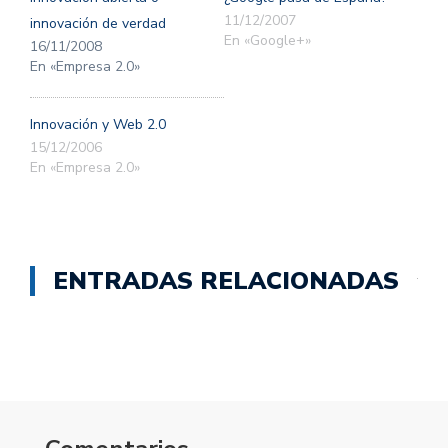
ventana
ventana
nueva)
nueva)
11/12/2007
innovación de verdad
En «Google+»
16/11/2008
En «Empresa 2.0»
Innovación y Web 2.0
15/12/2006
En «Empresa 2.0»
ENTRADAS RELACIONADAS