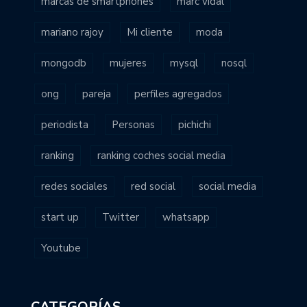
marcas de smartphones
marc vidal
mariano rajoy
Mi cliente
moda
mongodb
mujeres
mysql
nosql
ong
pareja
perfiles agregados
periodista
Personas
pichichi
ranking
ranking coches social media
redes sociales
red social
social media
start up
Twitter
whatsapp
Youtube
CATEGORÍAS