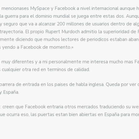
 mencionases MySpace y Facebook a nivel internacional aunque h
 la guerra para el dominio mundial se juega entre estas dos. Au
y seguro que va a alcanzar 200 millones de usuarios dentro de a
 trayectoria. El propio Rupert Murdoch admitio la superioridad 
ticamente diciendo que muchos lectores de periodicos estaban aba
dos yendo a Facebook de momento.»
es muy diferentes y a mi personalmente me interesa mucho mas F
 cualquier otra red en terminos de calidad.
arrera de entrada en los paises de habla inglesa. Queda por ver c
y España.
a: creen que Facebook entraria otros mercados traduciendo su 
e ocurra eso, las puertas estan bien abiertas en España para mon