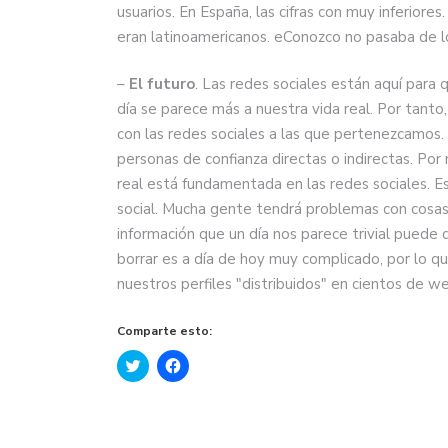
usuarios. En España, las cifras con muy inferiores
eran latinoamericanos. eConozco no pasaba de l
–
El futuro
. Las redes sociales están aquí para
día se parece más a nuestra vida real. Por tanto
con las redes sociales a las que pertenezcamos
personas de confianza directas o indirectas. Po
real está fundamentada en las redes sociales. Es
social. Mucha gente tendrá problemas con cosas
información que un día nos parece trivial puede 
borrar es a día de hoy muy complicado, por lo q
nuestros perfiles "distribuidos" en cientos de w
Comparte esto:
Haz
Haz
clic
clic
para
para
compartir
compartir
en
en
Twitter
Facebook
(Se
(Se