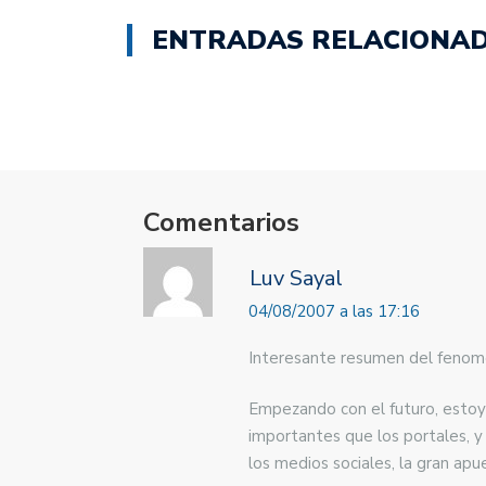
abre
abre
en
en
ENTRADAS RELACIONA
una
una
ventana
ventana
nueva)
nueva)
Comentarios
Luv Sayal
04/08/2007 a las 17:16
Interesante resumen del fenome
Empezando con el futuro, estoy
importantes que los portales, 
los medios sociales, la gran ap