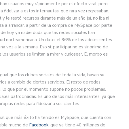
aban usuarios muy rápidamente por el efecto viral, pero
a fidelizar a estos internautas, que rara vez regresaban.
t y le restó recursos durante más de un año (sí, no iba ni
a a arrancar, a partir de la compra de MySpace por parte
 de hoy ya nadie duda que las redes sociales han
ntud norteamericana. Un dato: el 96% de los adolescentes
na vez a la semana. Eso sí: participar no es sinónimo de
 los usuarios se limitan a mirar y curiosear. El morbo es
 igual que los clubes sociales de toda la vida, basan su
os a cambio de ciertos servicios. El resto de redes
ad, lo que por el momento supone no pocos problemas.
iales patrocinadas. Es uno de los más interesantes, ya que
opias redes para fidelizar a sus clientes.
social que más éxito ha tenido es MySpace, que cuenta con
 habla mucho de
Facebook
, que ya tiene 40 millones de