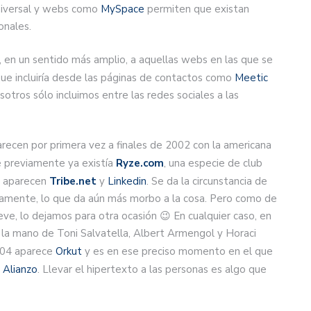
universal y webs como
MySpace
permiten que existan
ionales.
 en un sentido más amplio, a aquellas webs en las que se
ue incluiría desde las páginas de contactos como
Meetic
Nosotros sólo incluimos entre las redes sociales a las
parecen por primera vez a finales de 2002 con la americana
e previamente ya existía
Ryze.com
, una especie de club
s aparecen
Tribe.net
y
Linkedin
. Se da la circunstancia de
viamente, lo que da aún más morbo a la cosa. Pero como de
eve, lo dejamos para otra ocasión 😉 En cualquier caso, en
 la mano de Toni Salvatella, Albert Armengol y Horaci
004 aparece
Orkut
y es en ese preciso momento en el que
a
Alianzo
. Llevar el hipertexto a las personas es algo que