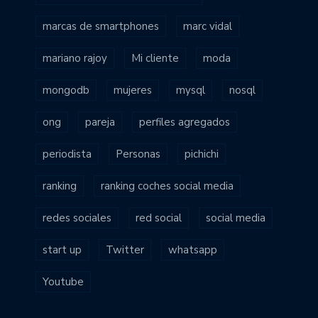
marcas de smartphones
marc vidal
mariano rajoy
Mi cliente
moda
mongodb
mujeres
mysql
nosql
ong
pareja
perfiles agregados
periodista
Personas
pichichi
ranking
ranking coches social media
redes sociales
red social
social media
start up
Twitter
whatsapp
Youtube