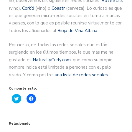
no, observemos las siguientes redes sociales:
Bottletalk
(vino),
Cork’d
(vino) o
Coastr
(cerveza). Lo curioso es que
es que generan micro-redes sociales en torno a marcas
y países, con lo que es posible reunirse virtualmente con
todos los aficionados al
Rioja de Viña Albina
.
Por cierto, de todas las redes sociales que están
surgiendo en los últimos tiempos, la que más me ha
gustado es
NaturallyCurly.com
, que como su propio
nombre indica está limitada a personas con el pelo
rizado. Y como postre,
una lista de redes sociales
.
Comparte esto:
Haz
Haz
clic
clic
para
para
compartir
compartir
en
en
Twitter
Facebook
(Se
(Se
Relacionado
abre
abre
en
en