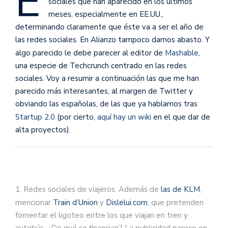
E
sociales que han aparecido en los últimos
meses, especialmente en EE.UU.,
determinando claramente que éste va a ser el año de
las redes sociales. En Alianzo tampoco damos abasto. Y
algo parecido le debe parecer al editor de
Mashable
,
una especie de Techcrunch centrado en las redes
sociales. Voy a resumir a continuación las que me han
parecido más interesantes, al margen de Twitter y
obviando las españolas, de las que ya hablamos tras
Startup 2.0
(por cierto,
aquí hay un wiki
en el que dar de
alta proyectos).
1. Redes sociales de viajeros. Además de
las de KLM
,
mencionar
Train d’Union
y
Dislelui.com
, que pretenden
fomentar el ligoteo entre los que viajan en tren y
autobús. ¿De qué se financian? La publicidad parece en