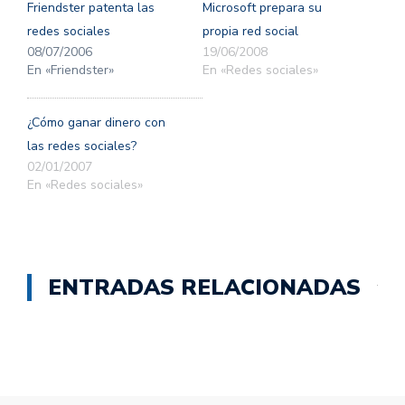
una
una
Friendster patenta las
Microsoft prepara su
ventana
ventana
nueva)
nueva)
redes sociales
propia red social
08/07/2006
19/06/2008
En «Friendster»
En «Redes sociales»
¿Cómo ganar dinero con
las redes sociales?
02/01/2007
En «Redes sociales»
ENTRADAS RELACIONADAS