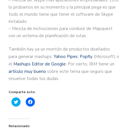
lo probamos en su momento y la principal pega es que
todo el mundo tiene que tener el software de Skype
instalado.
– Mezcla de instrucciones para conducir de Mapquest
con un sistema de planificación de rutas.
También hay ya un montón de productos diseñados
para generar mashups:
Yahoo Pipes
,
Popfly
(Microsoft) o
el
Mashups Editor de Google
. Por cierto, IBM tiene un
artículo muy bueno
sobre este tema que seguro que
resuelve todas tus dudas.
Comparte esto:
Haz
Haz
clic
clic
para
para
compartir
compartir
en
en
Twitter
Facebook
(Se
(Se
Relacionado
abre
abre