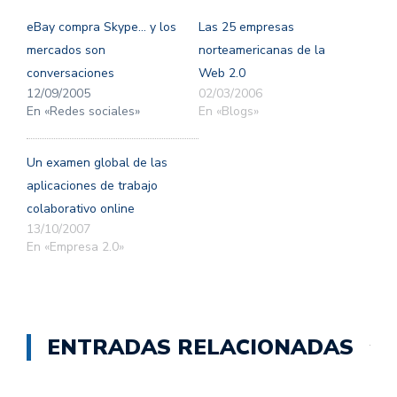
en
en
una
una
eBay compra Skype… y los
Las 25 empresas
ventana
ventana
nueva)
nueva)
mercados son
norteamericanas de la
conversaciones
Web 2.0
12/09/2005
02/03/2006
En «Redes sociales»
En «Blogs»
Un examen global de las
aplicaciones de trabajo
colaborativo online
13/10/2007
En «Empresa 2.0»
ENTRADAS RELACIONADAS