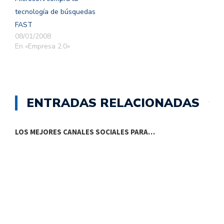
tecnología de búsquedas
FAST
08/01/2008
En «Empresa 2.0»
ENTRADAS RELACIONADAS
LOS MEJORES CANALES SOCIALES PARA…
D