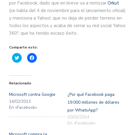
por Facebook, dado que en breve va a remozar
Orkut
(se habla del 4 de noviembre para el lanzamiento oficial)
y menciona a Yahoo!, que no deja de perder terreno en
todos los aspectos y acaba de cerrar su red social Yahoo
360º, que ha tenido escaso éxito.
Comparte esto:
Haz
Haz
clic
clic
para
para
compartir
compartir
en
en
Twitter
Facebook
(Se
(Se
Relacionado
abre
abre
en
en
una
una
Microsoft contra Google
¿Por qué Facebook paga
ventana
ventana
nueva)
nueva)
14/02/2013
19.000 millones de dólares
En «Facebook»
por WhatsApp?
20/02/2014
En «Facebook»
Microsoft compra la