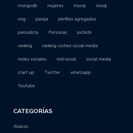
mongodb
mujeres
mysql
nosql
ong
pareja
perfiles agregados
periodista
Personas
pichichi
ranking
ranking coches social media
redes sociales
red social
social media
start up
Twitter
whatsapp
Youtube
CATEGORÍAS
Alianzo