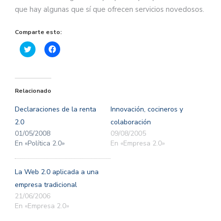
que hay algunas que sí que ofrecen servicios novedosos.
Comparte esto:
Haz
Haz
clic
clic
para
para
compartir
compartir
en
en
Twitter
Facebook
(Se
(Se
Relacionado
abre
abre
en
en
una
una
Declaraciones de la renta
Innovación, cocineros y
ventana
ventana
nueva)
nueva)
2.0
colaboración
01/05/2008
09/08/2005
En «Política 2.0»
En «Empresa 2.0»
La Web 2.0 aplicada a una
empresa tradicional
21/06/2006
En «Empresa 2.0»