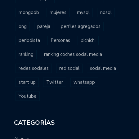
mongodb
mujeres
mysql
nosql
ong
pareja
perfiles agregados
periodista
Personas
pichichi
ranking
ranking coches social media
redes sociales
red social
social media
start up
Twitter
whatsapp
Youtube
CATEGORÍAS
Alianzo