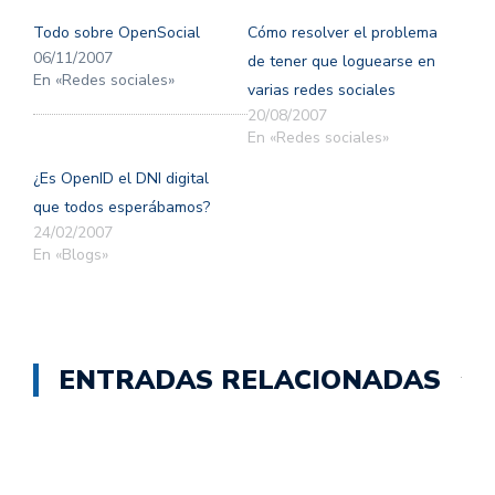
en
en
una
una
Todo sobre OpenSocial
Cómo resolver el problema
ventana
ventana
nueva)
nueva)
06/11/2007
de tener que loguearse en
En «Redes sociales»
varias redes sociales
20/08/2007
En «Redes sociales»
¿Es OpenID el DNI digital
que todos esperábamos?
24/02/2007
En «Blogs»
ENTRADAS RELACIONADAS