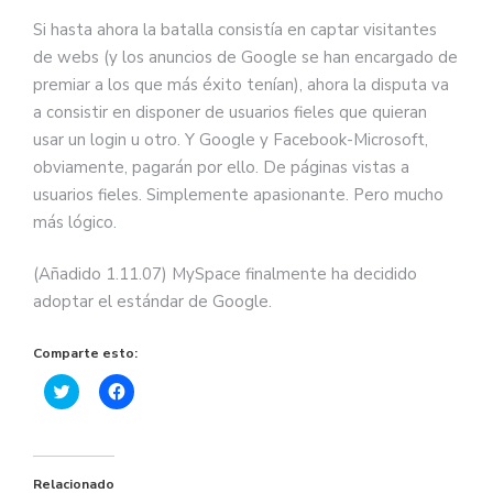
Si hasta ahora la batalla consistía en captar visitantes
de webs (y los anuncios de Google se han encargado de
premiar a los que más éxito tenían), ahora la disputa va
a consistir en disponer de usuarios fieles que quieran
usar un login u otro. Y Google y Facebook-Microsoft,
obviamente, pagarán por ello. De páginas vistas a
usuarios fieles. Simplemente apasionante. Pero mucho
más lógico.
(Añadido 1.11.07) MySpace finalmente ha decidido
adoptar el estándar de Google.
Comparte esto:
Haz
Haz
clic
clic
para
para
compartir
compartir
en
en
Twitter
Facebook
(Se
(Se
Relacionado
abre
abre