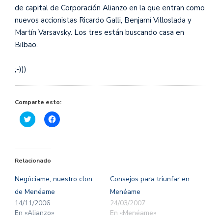
de capital de Corporación Alianzo en la que entran como
nuevos accionistas Ricardo Galli, Benjamí Villoslada y
Martín Varsavsky. Los tres están buscando casa en
Bilbao.
;-)))
Comparte esto:
Haz
Haz
clic
clic
para
para
compartir
compartir
en
en
Twitter
Facebook
(Se
(Se
Relacionado
abre
abre
en
en
una
una
Negóciame, nuestro clon
Consejos para triunfar en
ventana
ventana
nueva)
nueva)
de Menéame
Menéame
14/11/2006
24/03/2007
En «Alianzo»
En «Menéame»