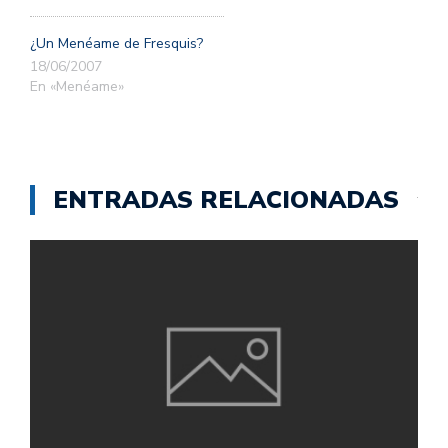
¿Un Menéame de Fresquis?
18/06/2007
En «Menéame»
ENTRADAS RELACIONADAS
C