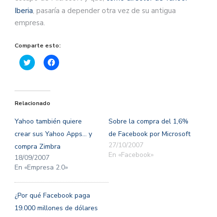
Iberia
, pasaría a depender otra vez de su antigua
empresa.
Comparte esto:
Haz
Haz
clic
clic
para
para
compartir
compartir
en
en
Twitter
Facebook
(Se
(Se
Relacionado
abre
abre
en
en
una
una
Yahoo también quiere
Sobre la compra del 1,6%
ventana
ventana
nueva)
nueva)
crear sus Yahoo Apps… y
de Facebook por Microsoft
27/10/2007
compra Zimbra
En «Facebook»
18/09/2007
En «Empresa 2.0»
¿Por qué Facebook paga
19.000 millones de dólares