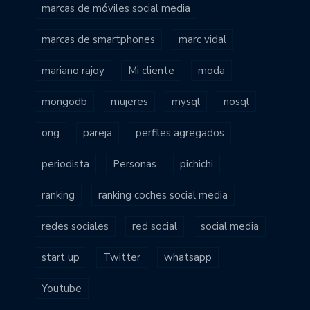
marcas de móviles social media
marcas de smartphones
marc vidal
mariano rajoy
Mi cliente
moda
mongodb
mujeres
mysql
nosql
ong
pareja
perfiles agregados
periodista
Personas
pichichi
ranking
ranking coches social media
redes sociales
red social
social media
start up
Twitter
whatsapp
Youtube