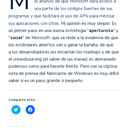
M
el anuncio de que Microsoft dará acceso a
una parte de los códigos fuentes de sus
programas y que facilitará el uso de APIs para mezclar
sus aplicaciones con otras
. Mi opinión es muy simple: Es
un primer paso en una nueva estrategia "
aperturista
" y
"
social
" de Microsoft, que se rinde a la evidencia de que
los estándares abiertos van a ganar la batalla, de que
a los desarrolladores les encantan los mashups y de que
el crowdsourcing (el saber de las masas) es demasiado
poderoso como para hacerle frente. Pero con la críptica
nota de prensa del fabricante de Windows es muy difícil
saber si es un paso grande o pequeño.
Comparte esto:
Haz
Haz
clic
clic
para
para
compartir
compartir
en
en
Twitter
Facebook