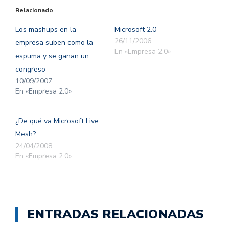
(Se
(Se
Relacionado
abre
abre
en
en
una
una
Los mashups en la
Microsoft 2.0
ventana
ventana
nueva)
nueva)
26/11/2006
empresa suben como la
En «Empresa 2.0»
espuma y se ganan un
congreso
10/09/2007
En «Empresa 2.0»
¿De qué va Microsoft Live
Mesh?
24/04/2008
En «Empresa 2.0»
ENTRADAS RELACIONADAS