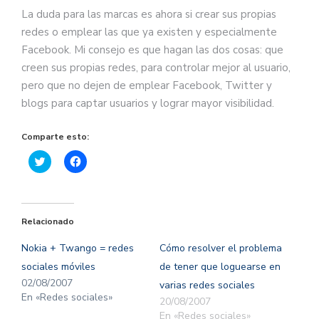
La duda para las marcas es ahora si crear sus propias
redes o emplear las que ya existen y especialmente
Facebook. Mi consejo es que hagan las dos cosas: que
creen sus propias redes, para controlar mejor al usuario,
pero que no dejen de emplear Facebook, Twitter y
blogs para captar usuarios y lograr mayor visibilidad.
Comparte esto:
Haz
Haz
clic
clic
para
para
compartir
compartir
en
en
Twitter
Facebook
(Se
(Se
Relacionado
abre
abre
en
en
una
una
Nokia + Twango = redes
Cómo resolver el problema
ventana
ventana
nueva)
nueva)
sociales móviles
de tener que loguearse en
02/08/2007
varias redes sociales
En «Redes sociales»
20/08/2007
En «Redes sociales»