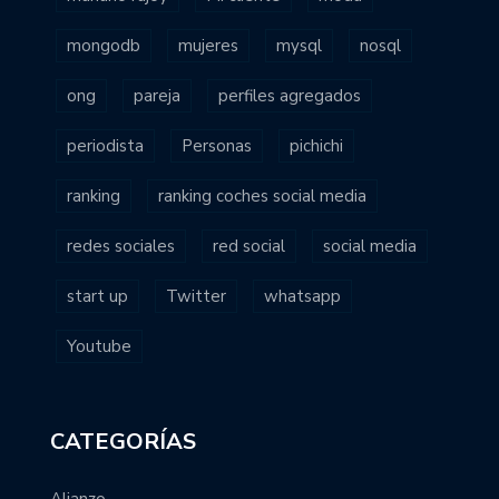
mongodb
mujeres
mysql
nosql
ong
pareja
perfiles agregados
periodista
Personas
pichichi
ranking
ranking coches social media
redes sociales
red social
social media
start up
Twitter
whatsapp
Youtube
CATEGORÍAS
Alianzo