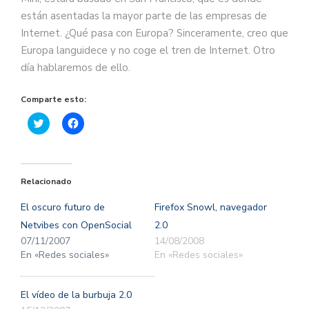
están asentadas la mayor parte de las empresas de
Internet. ¿Qué pasa con Europa? Sinceramente, creo que
Europa languidece y no coge el tren de Internet. Otro
día hablaremos de ello.
Comparte esto:
Haz
Haz
clic
clic
para
para
compartir
compartir
en
en
Twitter
Facebook
(Se
(Se
Relacionado
abre
abre
en
en
una
una
El oscuro futuro de
Firefox Snowl, navegador
ventana
ventana
nueva)
nueva)
Netvibes con OpenSocial
2.0
07/11/2007
14/08/2008
En «Redes sociales»
En «Redes sociales»
El vídeo de la burbuja 2.0