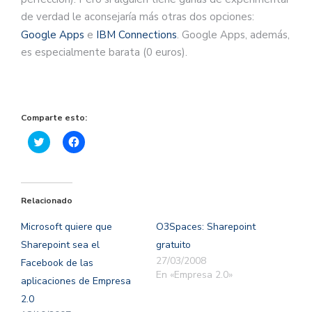
de verdad le aconsejaría más otras dos opciones:
Google Apps
e
IBM Connections
. Google Apps, además,
es especialmente barata (0 euros).
Comparte esto:
Haz
Haz
clic
clic
para
para
compartir
compartir
en
en
Twitter
Facebook
(Se
(Se
Relacionado
abre
abre
en
en
una
una
Microsoft quiere que
O3Spaces: Sharepoint
ventana
ventana
nueva)
nueva)
Sharepoint sea el
gratuito
27/03/2008
Facebook de las
En «Empresa 2.0»
aplicaciones de Empresa
2.0