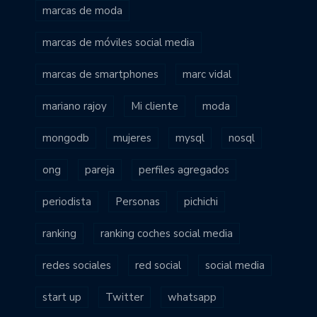
marcas de moda
marcas de móviles social media
marcas de smartphones
marc vidal
mariano rajoy
Mi cliente
moda
mongodb
mujeres
mysql
nosql
ong
pareja
perfiles agregados
periodista
Personas
pichichi
ranking
ranking coches social media
redes sociales
red social
social media
start up
Twitter
whatsapp