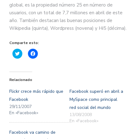
global, es la propiedad número 25 en número de
usuarios, con un total de 7,7 millones en abril de este
año. También destacan las buenas posiciones de
Wikipedia (quinta), Wordpress (novena) y Hi5 (décima).
Comparte esto:
Haz
Haz
clic
clic
para
para
compartir
compartir
en
en
Twitter
Facebook
(Se
(Se
Relacionado
abre
abre
en
en
una
una
Flickr crece más rápido que
Facebook superó en abril a
ventana
ventana
nueva)
nueva)
Facebook
MySpace como principal
29/11/2007
red social del mundo
En «Facebook»
13/08/2008
En «Facebook»
Facebook va camino de