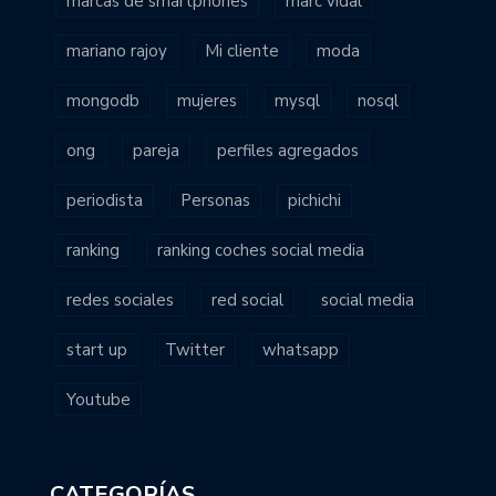
marcas de smartphones
marc vidal
mariano rajoy
Mi cliente
moda
mongodb
mujeres
mysql
nosql
ong
pareja
perfiles agregados
periodista
Personas
pichichi
ranking
ranking coches social media
redes sociales
red social
social media
start up
Twitter
whatsapp
Youtube
CATEGORÍAS