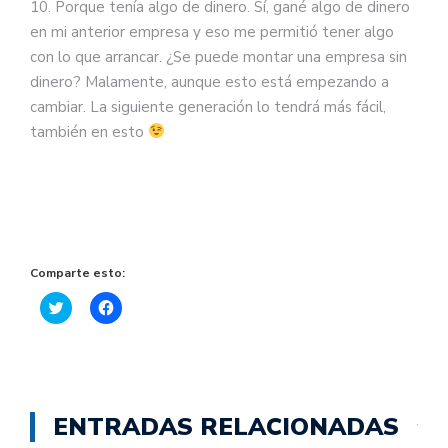
10. Porque tenía algo de dinero. Sí, gané algo de dinero
en mi anterior empresa y eso me permitió tener algo
con lo que arrancar. ¿Se puede montar una empresa sin
dinero? Malamente, aunque esto está empezando a
cambiar. La siguiente generación lo tendrá más fácil,
también en esto
Comparte esto:
Haz
Haz
clic
clic
para
para
compartir
compartir
en
en
Twitter
Facebook
(Se
(Se
abre
abre
en
en
ENTRADAS RELACIONADAS
una
una
ventana
ventana