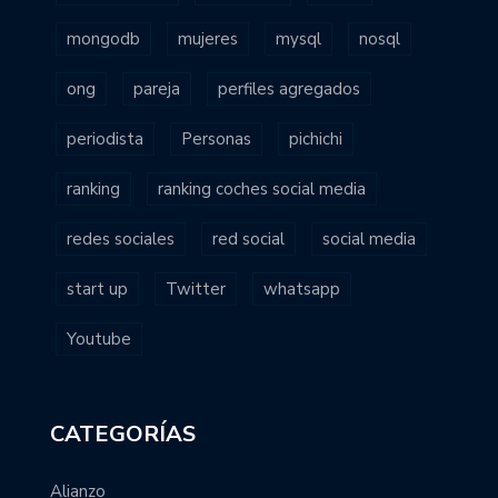
mongodb
mujeres
mysql
nosql
ong
pareja
perfiles agregados
periodista
Personas
pichichi
ranking
ranking coches social media
redes sociales
red social
social media
start up
Twitter
whatsapp
Youtube
CATEGORÍAS
Alianzo