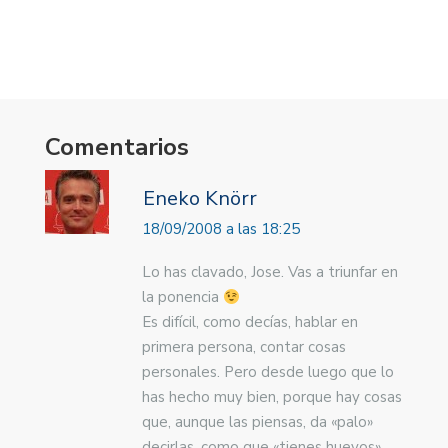
nueva)
nueva)
Comentarios
Eneko Knörr
18/09/2008 a las 18:25
Lo has clavado, Jose. Vas a triunfar en
la ponencia
Es difícil, como decías, hablar en
primera persona, contar cosas
personales. Pero desde luego que lo
has hecho muy bien, porque hay cosas
que, aunque las piensas, da «palo»
decirlas, como que «tienes huevos».