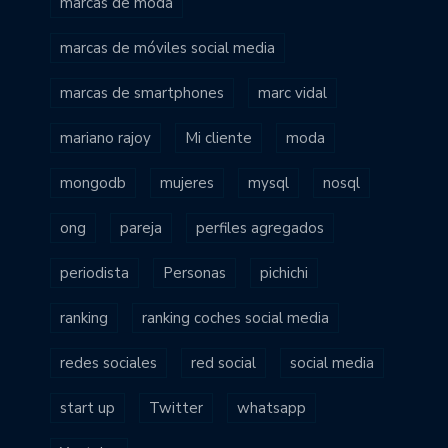
marcas de moda
marcas de móviles social media
marcas de smartphones
marc vidal
mariano rajoy
Mi cliente
moda
mongodb
mujeres
mysql
nosql
ong
pareja
perfiles agregados
periodista
Personas
pichichi
ranking
ranking coches social media
redes sociales
red social
social media
start up
Twitter
whatsapp