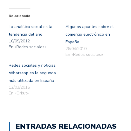
compartir
compartir
en
en
Twitter
Facebook
(Se
(Se
Relacionado
abre
abre
en
en
una
una
La analítica social es la
Algunos apuntes sobre el
ventana
ventana
nueva)
nueva)
tendencia del año
comercio electrónico en
16/09/2012
España
En «Redes sociales»
26/04/2010
En «Redes sociales»
Redes sociales y noticias:
Whatsapp es la segunda
más utilizada en España
12/03/2015
En «Orkut»
ENTRADAS RELACIONADAS